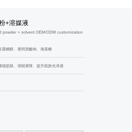
粉+溶媒液
zed powder + solvent OEM/ODM customization
甘露糖醇、透明质酸钠、海藻糖
维稳肌肤、强韧屏障、提升肌肤光泽感